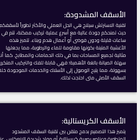
الأسقف المشدودة:
تقنية الاسترتش سيلنج هي الحل العملي والأكثر تطوراً لأسقفكم،
حيث تمنحكم جودة عالية مع أسرع عملية تركيب ممكنة، تتم في
ساعات قليلة ودون فوضى أو أعمال هدم وبناء. تتميز هذه
الأغشية المتينة بكونها مقاومة للماء والرطوبة، مما يجعلها
مثالية لجميع المساحات بما في ذلك الحمامات والمطابخ. كما أن
سهلة الصيانة بالغة الأهمية؛ فهي قابلة للفك والتركيب المتكرر
بسهولة، مما يتيح الوصول إلى الأسلاك والخدمات الموجودة خل
السقف الأصلي متى احتجت لذلك.
الأسقف الكريستالية:
يتميز هذا التصميم بدمج متقن بين تقنية السقف المشدود
المتطورة وعناصر بصرية كريستالية أو مواد شديدة الانعكاس. عن