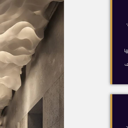
ها
ف
د