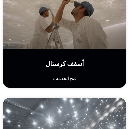
أسقف كرستال
فتح الخدمة »