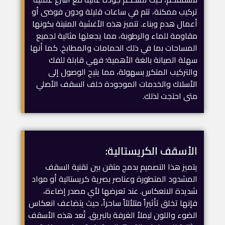
تركيب ممكنة، تتم في ساعات قليلة ودون فوضى أو
أعمال هدم وبناء. تتميز هذه الأغشية المتينة بكونها
مقاومة للماء والرطوبة، مما يجعلها مثالية لجميع
المساحات بما في ذلك الحمامات والمطابخ. كما أنها
سهلة الصيانة بالغة الأهمية؛ فهي قابلة للفك
والتركيب المتكرر بسهولة، مما يتيح الوصول إلى
الأسلاك والخدمات الموجودة خلف السقف الأصلي
متى احتجت لذلك.
الأسقف الكريستالية:
يتميز هذا التصميم بدمج متقن بين تقنية السقف
المشدود المتطورة وعناصر بصرية كريستالية أو مواد
شديدة الانعكاس. عند تعرضها لأي مصدر إضاءة،
فإنها تخلق تأثيراً متلألئاً ساحراً، حيث يتضاعف انعكاس
الضوء واللون ليملأ الغرفة بالبريق. تُعد هذه الأسقف