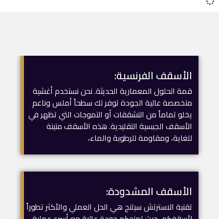
الأسقف الفرنسية:
قمة الحلول المعمارية الحديثة. نحن نستخدم أغشية
متخصصة عالية الجودة توفر لك سطحاً أملس وناعم
يخلو تماماً من التشققات أو التموجات التي تظهر في
الأسقف الجبسية التقليدية. هذه الأسقف متينة
للغاية، ومقاومة للرطوبة والماء،
الأسقف المشدودة:
تقنية الاسترتش سيلنج هي الحل العملي والأكثر تطوراً
لأسقفكم، حيث تمنحكم جودة عالية مع أسرع عملية