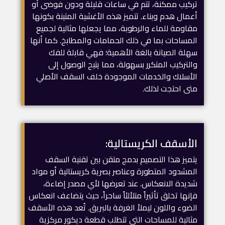
تركيب ممكنة، تتم في ساعات قليلة ودون فوضى أو
أعمال هدم وبناء. تتميز هذه الأغشية المتينة بكونها
مقاومة للماء والرطوبة، مما يجعلها مثالية لجميع
المساحات بما في ذلك الحمامات والمطابخ. كما أنها
سهلة الصيانة بالغة الأهمية؛ فهي قابلة للفك
والتركيب المتكرر بسهولة، مما يتيح الوصول إلى
الأسلاك والخدمات الموجودة خلف السقف الأصلي
متى احتجت لذلك.
الأسقف الكريستالية:
يتميز هذا التصميم بدمج متقن بين تقنية السقف
المشدود المتطورة وعناصر بصرية كريستالية أو مواد
شديدة الانعكاس. عند تعرضها لأي مصدر إضاءة،
فإنها تخلق تأثيراً متلألئاً ساحراً، حيث يتضاعف انعكاس
الضوء واللون ليملأ الغرفة بالبريق. تُعد هذه الأسقف
مثالية للمساحات التي تتطلب قطعة ديكور مركزية