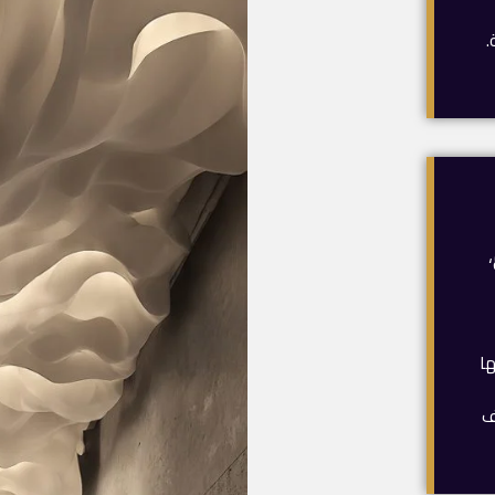
.
ها
ف