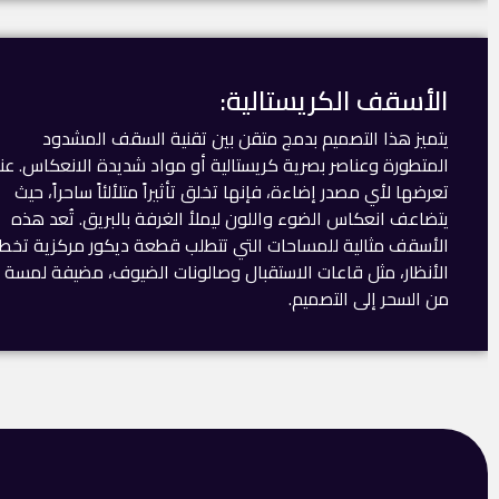
الأسقف الكريستالية:
يتميز هذا التصميم بدمج متقن بين تقنية السقف المشدود
المتطورة وعناصر بصرية كريستالية أو مواد شديدة الانعكاس. عن
تعرضها لأي مصدر إضاءة، فإنها تخلق تأثيراً متلألئاً ساحراً، حيث
يتضاعف انعكاس الضوء واللون ليملأ الغرفة بالبريق. تُعد هذه
الأسقف مثالية للمساحات التي تتطلب قطعة ديكور مركزية تخ
الأنظار، مثل قاعات الاستقبال وصالونات الضيوف، مضيفة لمسة
من السحر إلى التصميم.