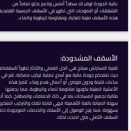
عالية الجودة توفر لك سطحاً أملس وناعم يخلو تماماً من
التشققات أو التموجات التي تظهر في الأسقف الجبسية التقليدية
هذه الأسقف متينة للغاية، ومقاومة للرطوبة والماء،
الأسقف المشدودة:
تقنية الاسترتش سيلنج هي الحل العملي والأكثر تطوراً لأسقفكم،
حيث تمنحكم جودة عالية مع أسرع عملية تركيب ممكنة، تتم في
ساعات قليلة ودون فوضى أو أعمال هدم وبناء. تتميز هذه
الأغشية المتينة بكونها مقاومة للماء والرطوبة، مما يجعلها
مثالية لجميع المساحات بما في ذلك الحمامات والمطابخ. كما أن
سهلة الصيانة بالغة الأهمية؛ فهي قابلة للفك والتركيب المتكرر
بسهولة، مما يتيح الوصول إلى الأسلاك والخدمات الموجودة خل
السقف الأصلي متى احتجت لذلك.