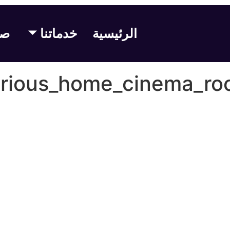
الرئيسية
خدماتنا
صف
urious_home_cinema_roo