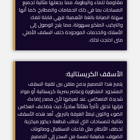
مقاومة للماء والرطوبة، مما يجعلها مثالية لجميع
المساحات بما في ذلك الحمامات والمطابخ. كما أنها
سهلة الصيانة بالغة الأهمية؛ فهي قابلة للفك
والتركيب المتكرر بسهولة، مما يتيح الوصول إلى
الأسلاك والخدمات الموجودة خلف السقف الأصلي
متى احتجت لذلك.
الأسقف الكريستالية:
يتميز هذا التصميم بدمج متقن بين تقنية السقف
المشدود المتطورة وعناصر بصرية كريستالية أو مواد
شديدة الانعكاس. عند تعرضها لأي مصدر إضاءة،
فإنها تخلق تأثيراً متلألئاً ساحراً، حيث يتضاعف انعكاس
الضوء واللون ليملأ الغرفة بالبريق. تُعد هذه الأسقف
مثالية للمساحات التي تتطلب قطعة ديكور مركزية
تخطف الأنظار، مثل قاعات الاستقبال وصالونات
الضيوف، مضيفة لمسة من السحر إلى التصميم.