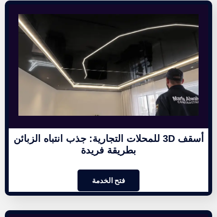
أسقف 3D للمحلات التجارية: جذب انتباه الزبائن
بطريقة فريدة
فتح الخدمة